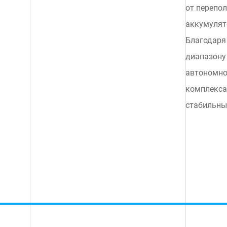
от перепо
аккумулят
Благодаря
диапазону
автономно
комплексах
стабильны