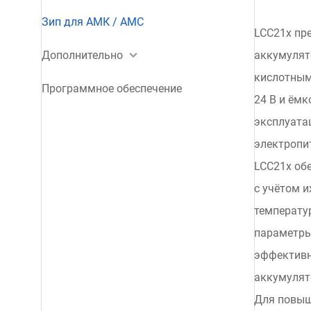
Зип для АМК / АМС
LCC21x пре
Дополнительно
аккумулят
кислотным
Программное обеспечение
24 В и ёмк
эксплуата
электропи
LCC21x об
с учётом и
температу
параметры
эффективн
аккумулят
Для повыш