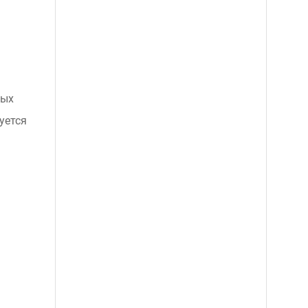
ных
уется