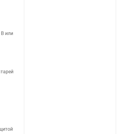
 В или
атарей
щитой