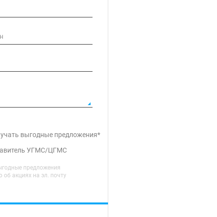
лучать выгодные предложения*
тавитель УГМС/ЦГМС
ыгодные предложения
об акциях на эл. почту